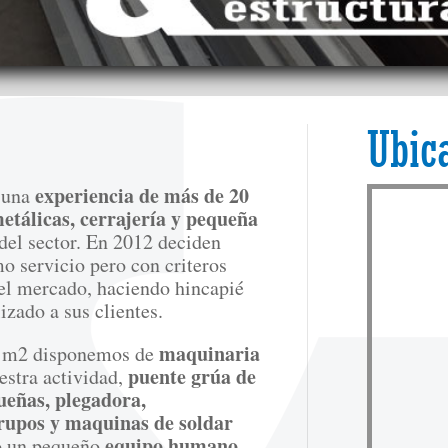
Ubic
experiencia de más de 20
n una
etálicas, cerrajería y pequeña
del sector. En 2012 deciden
o servicio pero con criteros
del mercado, haciendo hincapié
lizado a sus clientes.
maquinaria
00 m2 disponemos de
puente grúa de
estra actividad,
ueñas, plegadora,
rupos y maquinas de soldar
equipo humano
do un pequeño