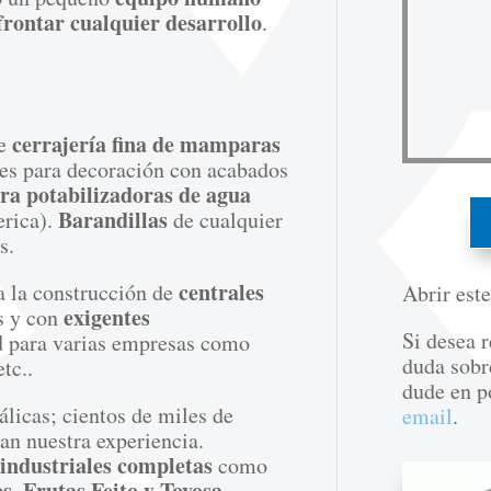
frontar cualquier desarrollo
.
cerrajería fina de mamparas
de
es para decoración con acabados
ara potabilizadoras de agua
Barandillas
erica).
de cualquier
s.
centrales
 la construcción de
Abrir est
exigentes
es y con
Si desea r
d
para varias empresas como
duda sobr
etc..
dude en p
licas; cientos de miles de
email
.
an nuestra experiencia.
 industriales completas
como
, Frutas Feito y Toyosa,