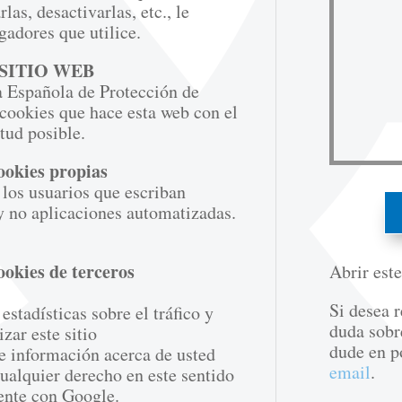
as, desactivarlas, etc., le
gadores que utilice.
 SITIO WEB
a Española de Protección de
 cookies que hace esta web con el
tud posible.
cookies propias
 los usuarios que escriban
y no aplicaciones automatizadas.
cookies de terceros
Abrir est
Si desea r
stadísticas sobre el tráfico y
duda sobr
zar este sitio
dude en p
de información acerca de usted
email
.
cualquier derecho en este sentido
ente con Google.